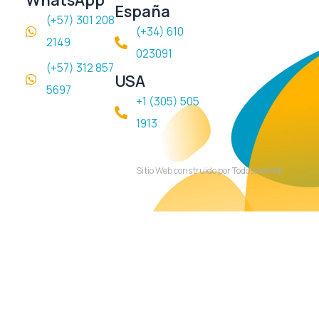
WhatsApp
España
(+57) 301 208
(+34) 610
2149
023091
(+57) 312 857
USA
5697
+1 (305) 505
1913
Sitio Web construido por TodosalaWeb