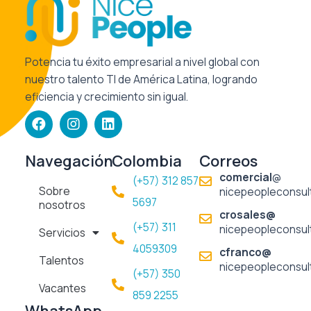
Potencia tu éxito empresarial a nivel global con
nuestro talento TI de América Latina, logrando
eficiencia y crecimiento sin igual.
F
I
L
a
n
i
c
s
n
e
t
k
Navegación
Colombia
Correos
b
a
e
comercial
@
(+57) 312 857
o
g
d
Sobre
nicepeopleconsul
o
r
i
5697​
nosotros
k
a
n
crosales@
m
(+57) 311
nicepeopleconsul
Servicios
4059309
cfranco@
Talentos
nicepeopleconsul
(+57) 350
Vacantes
859 2255