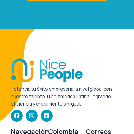
Potencia tu éxito empresarial a nivel global con
nuestro talento TI de América Latina, logrando
eficiencia y crecimiento sin igual.
F
I
L
a
n
i
c
s
n
e
t
k
Navegación
Colombia
Correos