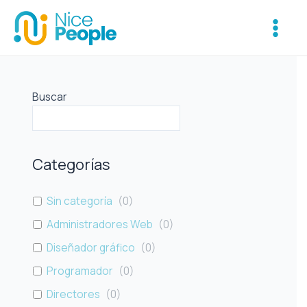
Ir
Main
al
Menu
contenido
Buscar
Categorías
Sin categoría
(
0
)
Administradores Web
(
0
)
Diseñador gráfico
(
0
)
Programador
(
0
)
Directores
(
0
)