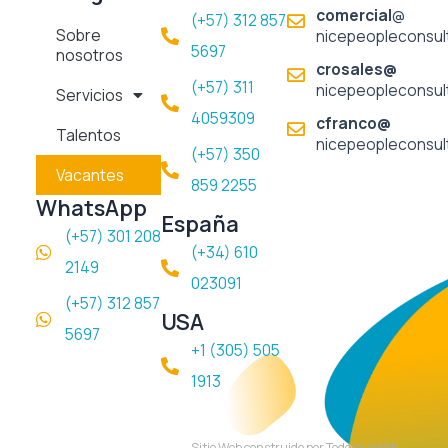
b
a
e
comercial
@
(+57) 312 857
o
g
d
Sobre
nicepeopleconsul
o
r
i
5697​
nosotros
k
a
n
crosales@
m
(+57) 311
nicepeopleconsul
Servicios
4059309
cfranco@
Talentos
nicepeopleconsul
(+57) 350
Vacantes
859 2255
WhatsApp
España
(+57) 301 208
(+34) 610
2149
023091
(+57) 312 857
USA
5697
+1 (305) 505
1913
Sitio Web construido por TodosalaWeb