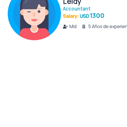
Leidy
Accountant
1300
Salary:
USD
Mid
5 Años de experie