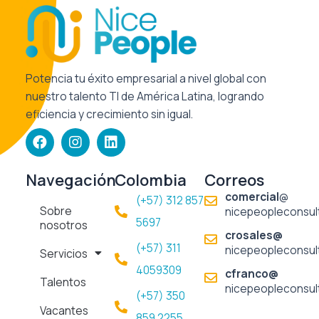
Potencia tu éxito empresarial a nivel global con
nuestro talento TI de América Latina, logrando
eficiencia y crecimiento sin igual.
F
I
L
a
n
i
c
s
n
e
t
k
Navegación
Colombia
Correos
b
a
e
comercial
@
(+57) 312 857
o
g
d
Sobre
nicepeopleconsul
o
r
i
5697​
nosotros
k
a
n
crosales@
m
(+57) 311
nicepeopleconsul
Servicios
4059309
cfranco@
Talentos
nicepeopleconsul
(+57) 350
Vacantes
859 2255