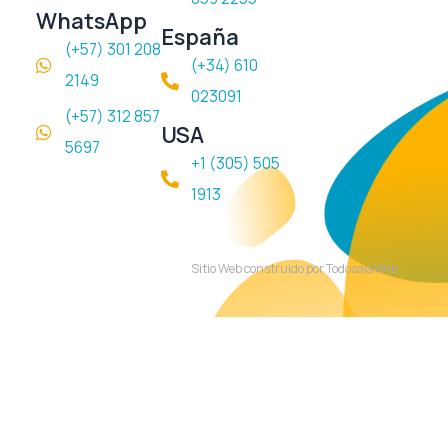
WhatsApp
España
(+57) 301 208
(+34) 610
2149
023091
(+57) 312 857
USA
5697
+1 (305) 505
1913
Sitio Web construido por TodosalaWeb