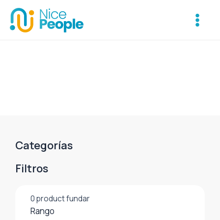
Ir
Main
al
Menu
contenido
Categorías
Filtros
0
product fundar
Rango