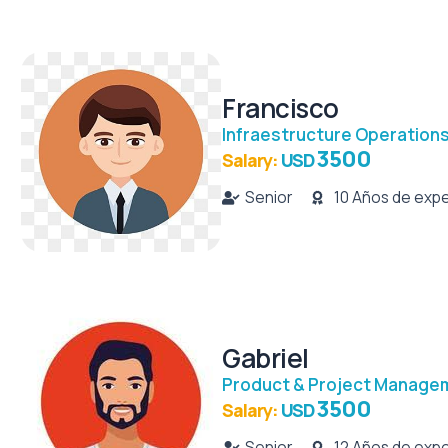
Francisco
Infraestructure Operation
3500
Salary:
USD
Senior
10 Años de expe
Gabriel
Product & Project Manage
3500
Salary:
USD
Senior
12 Años de expe