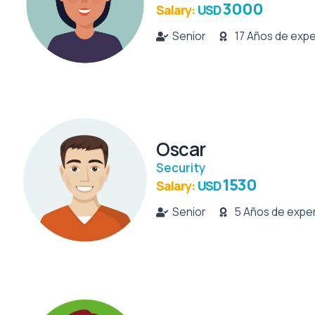
3000
Salary:
USD
Senior
17 Años de expe
Oscar
Security
1530
Salary:
USD
Senior
5 Años de exper