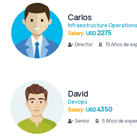
Carlos
Infraestructure Operation
2275
Salary:
USD
Director
15 Años de ex
David
Devops
4350
Salary:
USD
Senior
5 Años de exper