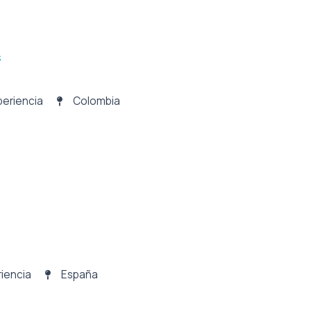
s
periencia
Colombia
iencia
España