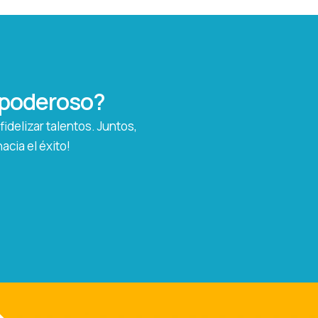
o poderoso?
idelizar talentos. Juntos,
cia el éxito!