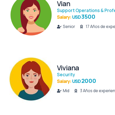
Vian
Support Operations & Prof
3500
Salary:
USD
Senior
17 Años de expe
Viviana
Security
2000
Salary:
USD
Mid
3 Años de experien