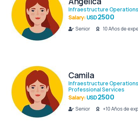
Angelica
Infraestructure Operation
2500
Salary:
USD
Senior
10 Años de expe
Camila
Infraestructure Operation
Professional Services
2500
Salary:
USD
Senior
+10 Años de exp