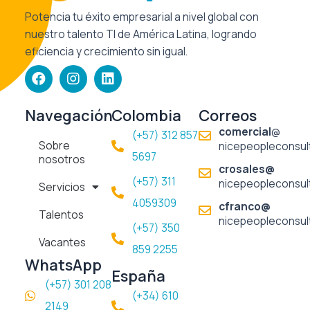
Potencia tu éxito empresarial a nivel global con
nuestro talento TI de América Latina, logrando
eficiencia y crecimiento sin igual.
F
I
L
a
n
i
c
s
n
e
t
k
Navegación
Colombia
Correos
b
a
e
comercial
@
(+57) 312 857
o
g
d
Sobre
nicepeopleconsul
o
r
i
5697​
nosotros
k
a
n
crosales@
m
(+57) 311
nicepeopleconsul
Servicios
4059309
cfranco@
Talentos
nicepeopleconsul
(+57) 350
Vacantes
859 2255
WhatsApp
España
(+57) 301 208
(+34) 610
2149