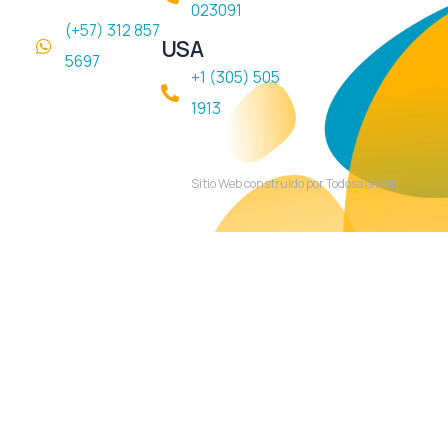
023091
(+57) 312 857
USA
5697
+1 (305) 505
1913
Sitio Web construido por TodosalaWeb