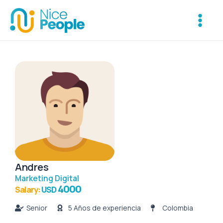
Ir
Main
al
Menu
contenido
Andres
Marketing Digital
4000
Salary:
USD
Senior
5 Años de experiencia
Colombia