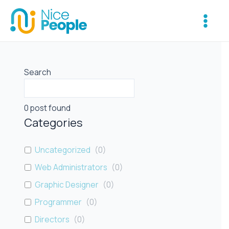
Skip
Main
to
Menu
content
Search
0
post found
Categories
Uncategorized
(
0
)
Web Administrators
(
0
)
Graphic Designer
(
0
)
Programmer
(
0
)
Directors
(
0
)