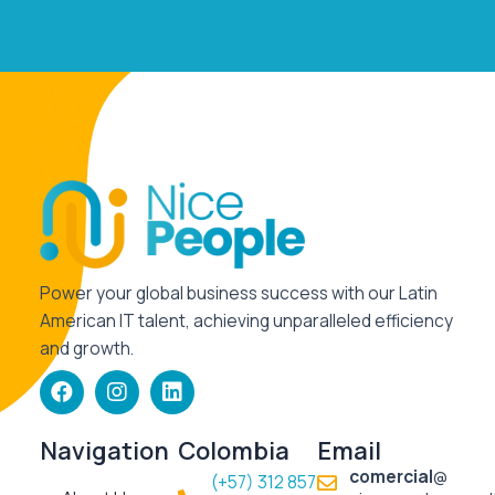
Power your global business success with our Latin
American IT talent, achieving unparalleled efficiency
and growth.
F
I
L
a
n
i
c
s
n
e
t
k
Navigation
Colombia
Email
b
a
e
comercial
@
(+57) 312 857
o
g
d