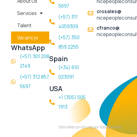
About Us
nicepeopleconsul
o
r
i
5697​
k
a
n
crosales@
Services
m
(+57) 311
nicepeopleconsul
Talent
4059309
cfranco@
nicepeopleconsul
(+57) 350
Vacancys
WhatsApp
859 2255
(+57) 301 208
Spain
2149
(+34) 610
(+57) 312 857
023091
5697
USA
+1 (305) 505
1913
Sitio Web construido por TodosalaWeb