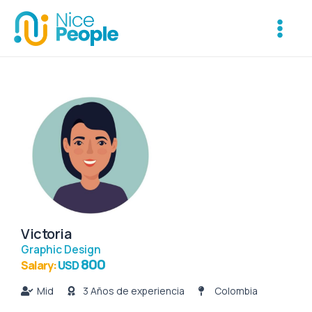
Ir
Main
al
Menu
contenido
Victoria
Graphic Design
800
Salary:
USD
Mid
3 Años de experiencia
Colombia