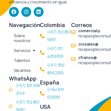
eficiencia y crecimiento sin igual.
F
I
L
a
n
i
c
s
n
e
t
k
Navegación
Colombia
Correos
b
a
e
comercial
@
(+57) 312 857
o
g
d
Sobre
nicepeopleconsul
o
r
i
5697​
nosotros
k
a
n
crosales@
m
(+57) 311
nicepeopleconsul
Servicios
4059309
cfranco@
Talentos
nicepeopleconsul
(+57) 350
Vacantes
859 2255
WhatsApp
España
(+57) 301 208
(+34) 610
2149
023091
(+57) 312 857
USA
5697