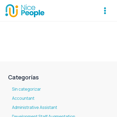
Ir
Main
al
Menu
contenido
Categorías
Sin categorizar
Accountant
Administrative Assistant
Development Staff Augmentation