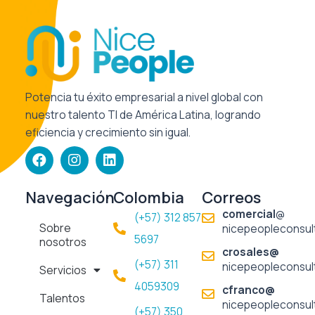
Potencia tu éxito empresarial a nivel global con
nuestro talento TI de América Latina, logrando
eficiencia y crecimiento sin igual.
F
I
L
a
n
i
c
s
n
e
t
k
Navegación
Colombia
Correos
b
a
e
comercial
@
(+57) 312 857
o
g
d
Sobre
nicepeopleconsul
o
r
i
5697​
nosotros
k
a
n
crosales@
m
(+57) 311
nicepeopleconsul
Servicios
4059309
cfranco@
Talentos
nicepeopleconsul
(+57) 350