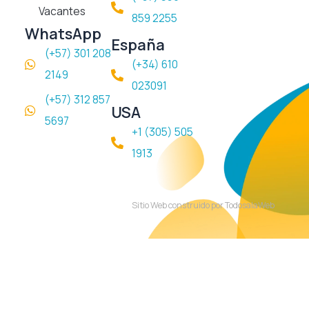
Vacantes
859 2255
WhatsApp
España
(+57) 301 208
(+34) 610
2149
023091
(+57) 312 857
USA
5697
+1 (305) 505
1913
Sitio Web construido por TodosalaWeb