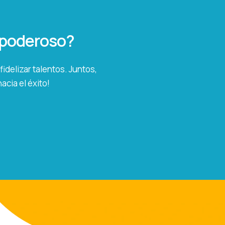
o poderoso?
idelizar talentos. Juntos,
cia el éxito!