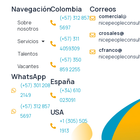
c
s
n
e
t
k
Navegación
Colombia
Correos
b
a
e
comercial
@
(+57) 312 857
o
g
d
Sobre
nicepeopleconsul
o
r
i
5697​
nosotros
k
a
n
crosales@
m
(+57) 311
nicepeopleconsul
Servicios
4059309
cfranco@
Talentos
nicepeopleconsul
(+57) 350
Vacantes
859 2255
WhatsApp
España
(+57) 301 208
(+34) 610
2149
023091
(+57) 312 857
USA
5697
+1 (305) 505
1913