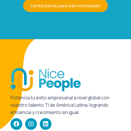
Contáctanos para más información
Potencia tu éxito empresarial a nivel global con
nuestro talento TI de América Latina, logrando
eficiencia y crecimiento sin igual.
F
I
L
a
n
i