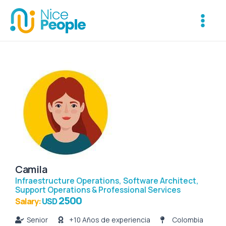
Ir
Main
al
Menu
contenido
Camila
Infraestructure Operations
,
Software Architect
,
Support Operations & Professional Services
2500
Salary:
USD
Senior
+10 Años de experiencia
Colombia