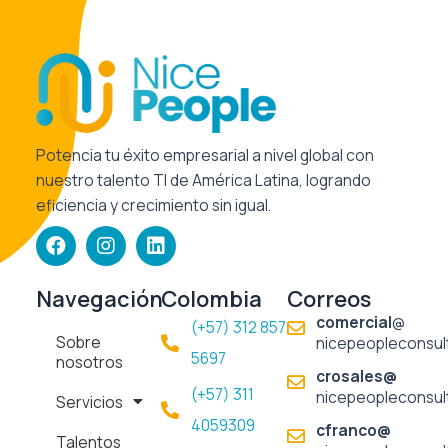
Potencia tu éxito empresarial a nivel global con
nuestro talento TI de América Latina, logrando
eficiencia y crecimiento sin igual.
F
I
L
a
n
i
c
s
n
e
t
k
Navegación
Colombia
Correos
b
a
e
comercial
@
(+57) 312 857
o
g
d
Sobre
nicepeopleconsul
o
r
i
5697​
nosotros
k
a
n
crosales@
m
(+57) 311
nicepeopleconsul
Servicios
4059309
cfranco@
Talentos