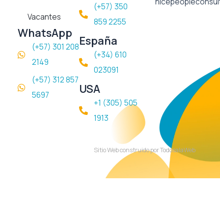
nicepeopleconsul
(+57) 350
Vacantes
859 2255
WhatsApp
España
(+57) 301 208
(+34) 610
2149
023091
(+57) 312 857
USA
5697
+1 (305) 505
1913
Sitio Web construido por TodosalaWeb