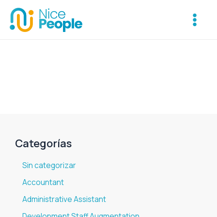
Ir
Main
al
Menu
contenido
Categorías
Sin categorizar
Accountant
Administrative Assistant
Development Staff Augmentation