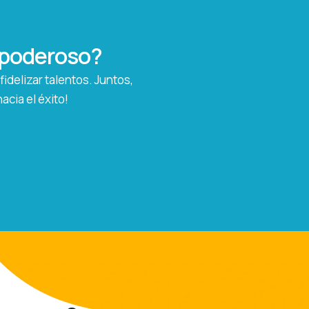
o poderoso?
idelizar talentos. Juntos,
cia el éxito!