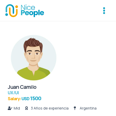
Ir
Main
al
Menu
contenido
Juan Camilo
UX/UI
1500
Salary:
USD
Mid
3 Años de experiencia
Argentina