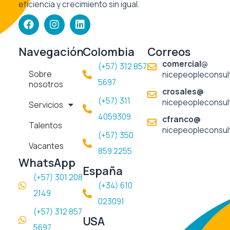
eficiencia y crecimiento sin igual.
F
I
L
a
n
i
c
s
n
e
t
k
Navegación
Colombia
Correos
b
a
e
comercial
@
(+57) 312 857
o
g
d
Sobre
nicepeopleconsul
o
r
i
5697​
nosotros
k
a
n
crosales@
m
(+57) 311
nicepeopleconsul
Servicios
4059309
cfranco@
Talentos
nicepeopleconsul
(+57) 350
Vacantes
859 2255
WhatsApp
España
(+57) 301 208
(+34) 610
2149
023091
(+57) 312 857
USA
5697