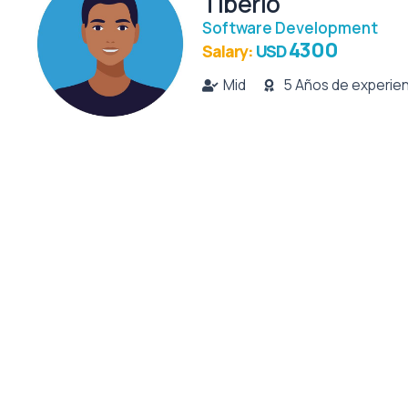
Tiberio
Software Development
4300
Salary:
USD
Mid
5 Años de experie