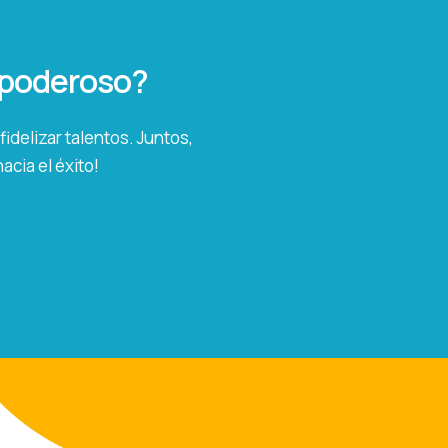
o poderoso?
idelizar talentos. Juntos,
cia el éxito!